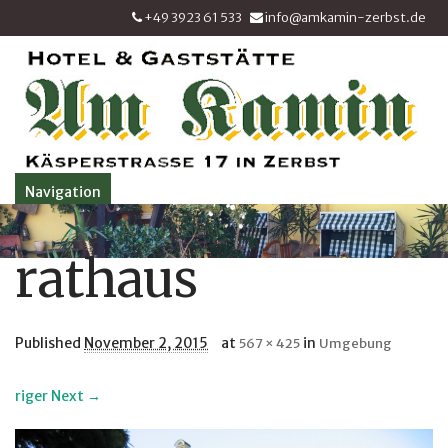
+49 3923 61 533
info@amkamin-zerbst.de
Navigation
rathaus
Published
November 2, 2015
at
in
567 × 425
Umgebung
riger
Next →