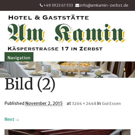
+49 3923 61 533
info@amkamin-zerbst.de
Navigation
Bild (2)
Published
November 2, 2015
at
in
3264 × 2448
Gut Essen
Next →