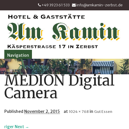
+49 3923 61 533
info@amkamin-zerbst.de
Navigation
MEDION Digital
Camera
Published
November 2, 2015
at
in
1024 × 768
Gut Essen
riger
Next →